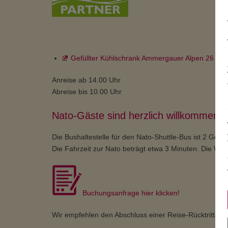
Gefüllter Kühlschrank Ammergauer Alpen 26 Eur
Anreise ab 14.00 Uhr
Abreise bis 10.00 Uhr
Nato-Gäste sind herzlich willkommen!
Die Bushaltestelle für den Nato-Shuttle-Bus ist 2 Geh
Die Fahrzeit zur Nato beträgt etwa 3 Minuten. Die Wo
Buchungsanfrage hier klicken!
Wir empfehlen den Abschluss einer Reise-Rücktrittsve