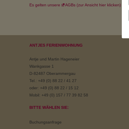
Es gelten unsere
AGBs (zur Ansicht hier klicken)
ANTJES FERIENWOHNUNG
Antje und Martin Hageneier
Wankgasse 1
D-82487 Oberammergau
Tel.: +49 (0) 88 22 / 41 27
oder: +49 (0) 88 22 / 15 12
Mobil: +49 (0) 157 / 77 39 82 58
BITTE WÄHLEN SIE:
Buchungsanfrage