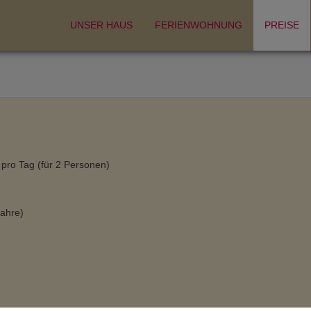
UNSER HAUS
FERIENWOHNUNG
PREISE
 pro Tag (für 2 Personen)
Jahre)